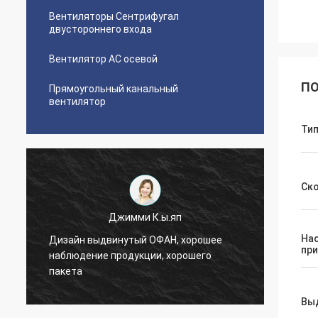
Вентиляторы Сентрифугал
двустороннего входа
Вентилятор AC осевой
ПО
Прямоугольный канальный
вентилятор
Ти
Ск
Джимми К.ы.яп
На
Дизайн выдвинутый ОФАН, хорошее
Внимание
пр
наблюдение продукции, хорошего
производ
пакета
прочная
Вы