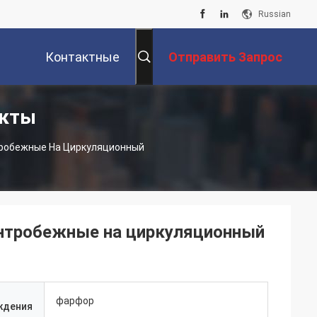
Russian
Контактные
Отправить Запрос
укты
Данные
тробежные На Циркуляционный
ентробежные на циркуляционный
фарфор
ждения