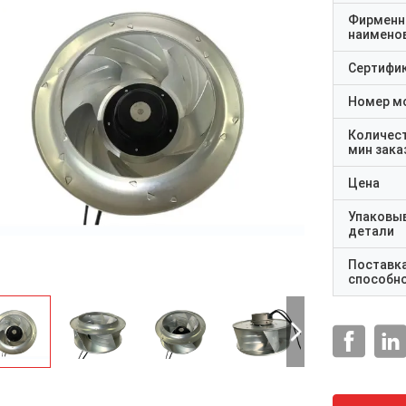
Фирменн
наимено
Сертифи
Номер м
Количес
мин зака
Цена
Упаковы
детали
Поставк
способн