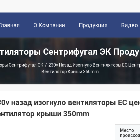
Главная
О Компании
Продукция
Видео
тиляторы Сентрифугал ЭК Прод
траница
оры Сентрифугал ЭК
/
230v Назад Изогнуло Вентиляторы EC Цен
Вентилятор Крыши 350mm
30v назад изогнуло вентиляторы EC ц
ентилятор крыши 350mm
Место
происхо