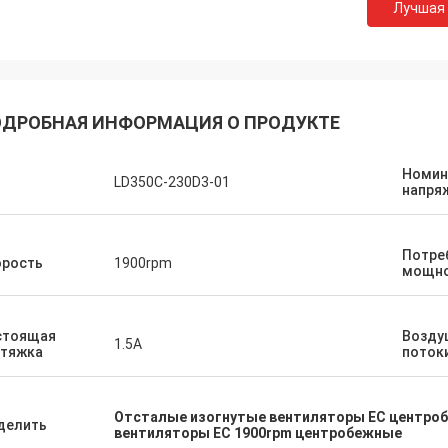
Лучшая
ДРОБНАЯ ИНФОРМАЦИЯ О ПРОДУКТЕ
Номин
п
LD350C-230D3-01
напря
Потре
орость
1900rpm
мощн
Андры Андика
Отметьте Ара
стоящая
Возду
 к деталям, хорошая
Продукты ОФАН настольк
1.5A
итяжка
поток
ственная линия оплаты ОФАН,
хорошее качество, это оч
прочный лидирующий про
Отсталые изогнутые вентиляторы EC центро
делить
вентиляторы EC 1900rpm центробежные