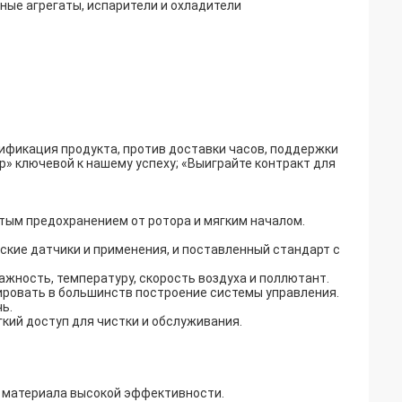
ьные агрегаты, испарители и охладители
ификация продукта, против доставки часов, поддержки
р» ключевой к нашему успеху; «Выиграйте контракт для
ртым предохранением от ротора и мягким началом.
ские датчики и применения, и поставленный стандарт с
ажность, температуру, скорость воздуха и поллютант.
ировать в большинств построение системы управления.
ь.
кий доступ для чистки и обслуживания.
 материала высокой эффективности.