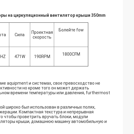
оры на циркуляционный вентилятор крыши 350mm
Болейте fow
Проектная
ота
Сила
скорость
1800CFM
0HZ
471W
190RPM
зие aquipment и системах, свое превосходство не
ктивности но кроме того он может держать
ьном времени температуры или давления, furthermost
вой широко был использован в различных полях,
жерации. Компактная текстура и непрерывная
о чтобы проветрить вручать блоки, модули
тиляторы крыши, домашнюю машину автомобильную и