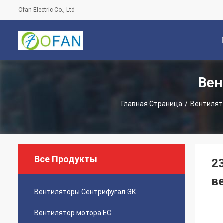
Ofan Electric Co., Ltd
Вен
С
Главная Страница
/
Вентилят
Все Продукты
2
в
Вентиляторы Сентрифугал ЭК
Вентилятор мотора EC