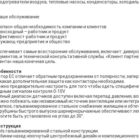
Подогреватели воздуха, тепловые насосы, конденсаторы, холодил
Наше обслуживание
опасн-общая необходимость компании и клиентов
восходный – работник и продукт
ективност-работник и продукт
ружающ-предприятие и общество
спечивает самые всесторонние обслуживания, включает: диверс
ументов, и технической консультативной службы. «Клиент партне
ента» наша конечная цель.
обенности
отор EC отличает обратным предохранением от полярности, запе
икакая дополнительная защита как контакторы необходима.
ожно предварительно настроить для того чтобы одеть специфиче
дным сигналом контроля 0-10V.
олный диапасон датчиков доступен включая перепад давления, вл
ожно побежать как независимый источник вентиляции или интегр
репкое, гальванизированное стальное снабжение жилищем и обтеч
трубцины быстрого выпуска шарнирнорычажные обеспечивают лег
могите быть установлено на углах до 30°.
нструкция
ls гальванизированной стальной конструкции.
бинки назад-изогнутый центробежный дизайн и композиционного