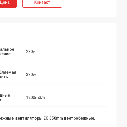
 Цена
Контакт
альное
230v
жение
бляемая
330w
ость
мли
шные
о надежное,
1900m3/h
и
ень более
дукт
бежные
,
вентиляторы EC 350mm центробежные
,