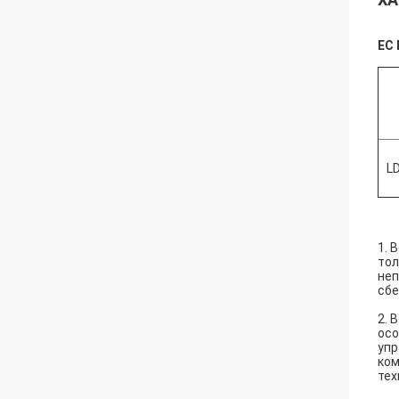
EC
L
1. 
тол
неп
сбе
2. 
осо
упр
ком
тех