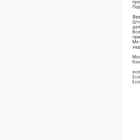
пре
Пор
Ос
Што
дел
Все
при
Мот
зад
Мож
Кон
есл
Есл
Есл