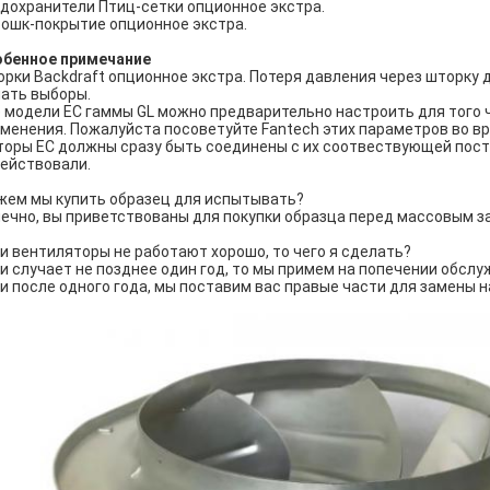
дохранители Птиц-сетки опционное экстра.
ошк-покрытие опционное экстра.
обенное примечание
рки Backdraft опционное экстра. Потеря давления через шторку
ать выборы.
 модели EC гаммы GL можно предварительно настроить для того
менения. Пожалуйста посоветуйте Fantech этих параметров во вр
оры EC должны сразу быть соединены с их соотвествующей пост
ействовали.
ем мы купить образец для испытывать?
ечно, вы приветствованы для покупки образца перед массовым з
и вентиляторы не работают хорошо, то чего я сделать?
и случает не позднее один год, то мы примем на попечении обсл
и после одного года, мы поставим вас правые части для замены н