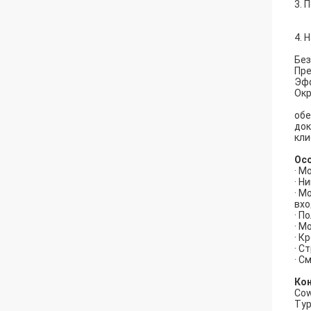
3. 
4. 
Без
Пре
Эфф
Ок
обе
док
кли
Ос
· М
· Н
· М
вхо
· П
· М
· К
· С
· С
Ко
Cow
Тур