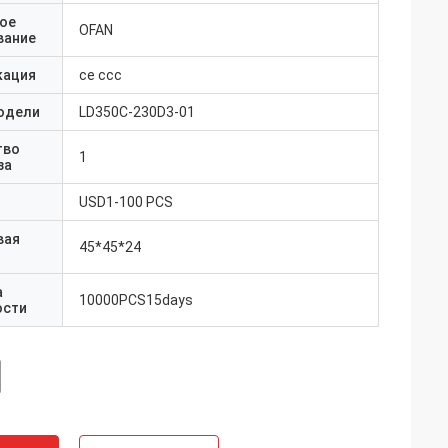
ое
OFAN
вание
кация
ce ccc
одели
LD350C-230D3-01
тво
1
за
USD1-100 PCS
вая
45*45*24
а
10000PCS15days
ости