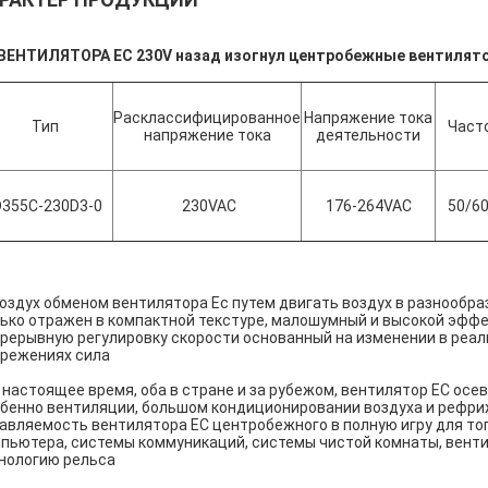
 ВЕНТИЛЯТОРА EC 230V назад изогнул центробежные вентилят
Расклассифицированное
Напряжение тока
Тип
Част
напряжение тока
деятельности
D355C-230D3-0
230VAC
176-264VAC
50/6
Воздух обменом вентилятора Ec путем двигать воздух в разнообра
ько отражен в компактной текстуре, малошумный и высокой эффе
рерывную регулировку скорости основанный на изменении в реал
режениях сила
В настоящее время, оба в стране и за рубежом, вентилятор EC осе
бенно вентиляции, большом кондиционировании воздуха и рефри
авляемость вентилятора EC центробежного в полную игру для тог
пьютера, системы коммуникаций, системы чистой комнаты, вен
нологию рельса