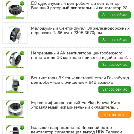
EC одновпускный центробежный вентилятор
Внешний роторный двигательный вентилятор 225
мм импеллер
Запрос сейчас
Малошумный Сентрифугал ЭК железнодорожных
перевозок Па66 дует 230В 3570рпм
Запрос сейчас
Непрерывный АК вентилятора центробежного
нагнетателя ЭК контроля привелся в действие 230
вольт одиночной фазы
Запрос сейчас
Вентиляторы ЭК тонколистовой стали Гаквабузед
центробежные с очищением 64В воздуха
Запрос сейчас
Erp сертифицированный Ec Plug Blower Pwm
Управляемый испарительный охладитель
Процесс охлаждения
контактные
данные
Большое напряжение Ec Внешний ротор
вентилятор сигнализация выход HRV Телеком