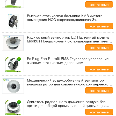
кабинет лаборатории
контактные
данные
Высокая статическая больница КМВ чистого
помещения ИСО шарикоподшипника Эк
центробежного вентилятора двойная
контактные
данные
Радикальный вентилятор EC Настенный модуль
Modbus Прецизионный охлаждающий вентилятор
CRAC с горячей заменой
контактные
данные
Ec Plug Fan Retrofit BMS Групповое управление
высоким статическим давлением
контактные
данные
Механический воздухообменный вентилятор
внешний ротор для современного коммерческого
здания
контактные
данные
Двигатель радиального движения воздуха без
щетки для общей промышленной циркуляции
воздуха
контактные