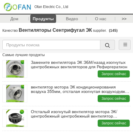
Ofan Electric Co., Ltd
Дом
Продукты
Видео
О нас
>>
Вентиляторы Сентрифугал ЭК
Качество
supplier.
(145)
Самые лучшие продукты
Замените вентилятора ЭК ЭБМ/назад изогнутых
центробежных вентиляторов для Рефиргератион
Запрос сейчас
вентилятор мотора ЭК кондиционирования
воздуха 355мм, отсталая изогнутая воздуходувка
высокообъемная
Запрос сейчас
Отсталый изогнутый вентилятор мотора ЭК/
центробежный центробежный вентилятор
вытыхания высокообъемный
Запрос сейчас