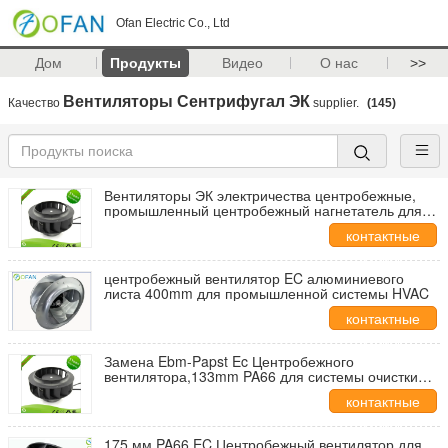
Ofan Electric Co., Ltd
Дом
Продукты
Видео
О нас
>>
Вентиляторы Сентрифугал ЭК
Качество
supplier.
(145)
Вентиляторы ЭК электричества центробежные,
промышленный центробежный нагнетатель для
ливня воздуха
контактные
данные
центробежный вентилятор EC алюминиевого
листа 400mm для промышленной системы HVAC
контактные
данные
Замена Ebm-Papst Ec Центробежного
вентилятора,133mm PA66 для системы очистки
воздуха
контактные
данные
175 мм PA66 EC Центробежный вентилятор для